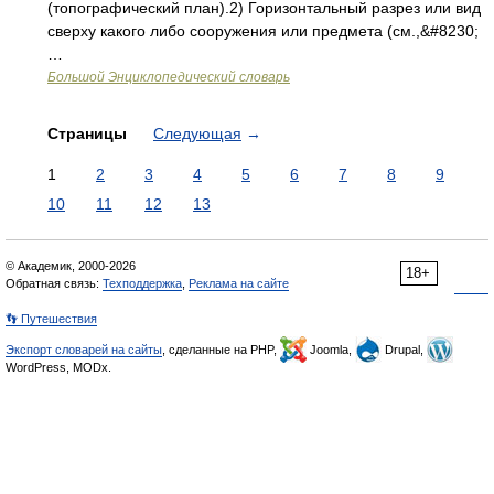
(топографический план).2) Горизонтальный разрез или вид
сверху какого либо сооружения или предмета (см.,&#8230;
…
Большой Энциклопедический словарь
Страницы
Следующая
→
1
2
3
4
5
6
7
8
9
10
11
12
13
© Академик, 2000-2026
18+
Обратная связь:
Техподдержка
,
Реклама на сайте
👣 Путешествия
Экспорт словарей на сайты
, сделанные на PHP,
Joomla,
Drupal,
WordPress, MODx.