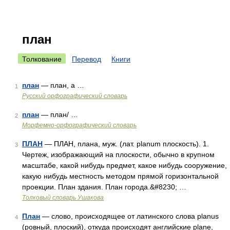
план
Толкование
Перевод
Книги
план
— план, а …
1
Русский орфографический словарь
план
— план/ …
2
Морфемно-орфографический словарь
ПЛАН
— ПЛАН, плана, муж. (лат. planum плоскость). 1.
3
Чертеж, изображающий на плоскости, обычно в крупном
масштабе, какой нибудь предмет, какое нибудь сооружение,
какую нибудь местность методом прямой горизонтальной
проекции. План здания. План города.&#8230; …
Толковый словарь Ушакова
План
— слово, происходящее от латинского слова planus
4
(ровный, плоский), откуда происходят английские plane,