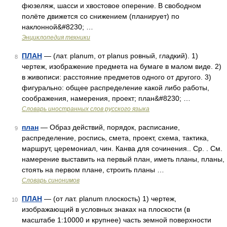
фюзеляж, шасси и хвостовое оперение. В свободном
полёте движется со снижением (планирует) по
наклонной&#8230; …
Энциклопедия техники
ПЛАН
— (лат. planum, от planus ровный, гладкий). 1)
8
чертеж, изображение предмета на бумаге в малом виде. 2)
в живописи: расстояние предметов одного от другого. 3)
фигурально: общее распределение какой либо работы,
соображения, намерения, проект; план&#8230; …
Словарь иностранных слов русского языка
план
— Образ действий, порядок, расписание,
9
распределение, роспись, смета, проект, схема, тактика,
маршрут, церемониал, чин. Канва для сочинения.. Ср. . См.
намерение выставить на первый план, иметь планы, планы,
стоять на первом плане, строить планы …
Словарь синонимов
ПЛАН
— (от лат. planum плоскость) 1) чертеж,
10
изображающий в условных знаках на плоскости (в
масштабе 1:10000 и крупнее) часть земной поверхности