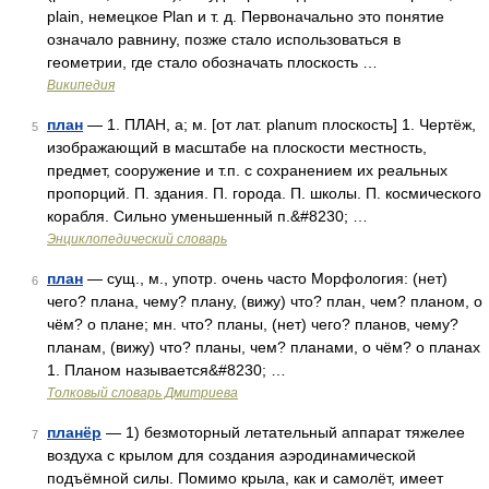
plain, немецкое Plan и т. д. Первоначально это понятие
означало равнину, позже стало использоваться в
геометрии, где стало обозначать плоскость …
Википедия
план
— 1. ПЛАН, а; м. [от лат. planum плоскость] 1. Чертёж,
5
изображающий в масштабе на плоскости местность,
предмет, сооружение и т.п. с сохранением их реальных
пропорций. П. здания. П. города. П. школы. П. космического
корабля. Сильно уменьшенный п.&#8230; …
Энциклопедический словарь
план
— сущ., м., употр. очень часто Морфология: (нет)
6
чего? плана, чему? плану, (вижу) что? план, чем? планом, о
чём? о плане; мн. что? планы, (нет) чего? планов, чему?
планам, (вижу) что? планы, чем? планами, о чём? о планах
1. Планом называется&#8230; …
Толковый словарь Дмитриева
планёр
— 1) безмоторный летательный аппарат тяжелее
7
воздуха с крылом для создания аэродинамической
подъёмной силы. Помимо крыла, как и самолёт, имеет